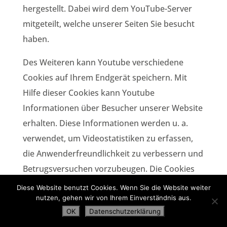
hergestellt. Dabei wird dem YouTube-Server
mitgeteilt, welche unserer Seiten Sie besucht
haben.
Des Weiteren kann Youtube verschiedene
Cookies auf Ihrem Endgerät speichern. Mit
Hilfe dieser Cookies kann Youtube
Informationen über Besucher unserer Website
erhalten. Diese Informationen werden u. a.
verwendet, um Videostatistiken zu erfassen,
die Anwenderfreundlichkeit zu verbessern und
Betrugsversuchen vorzubeugen. Die Cookies
verbleiben auf Ihrem Endgerät, bis Sie sie
Diese Website benutzt Cookies. Wenn Sie die Website weiter
löschen.
nutzen, gehen wir von Ihrem Einverständnis aus.
OK
Datenschutzerklärung
Wenn Sie in Ihrem YouTube-Account