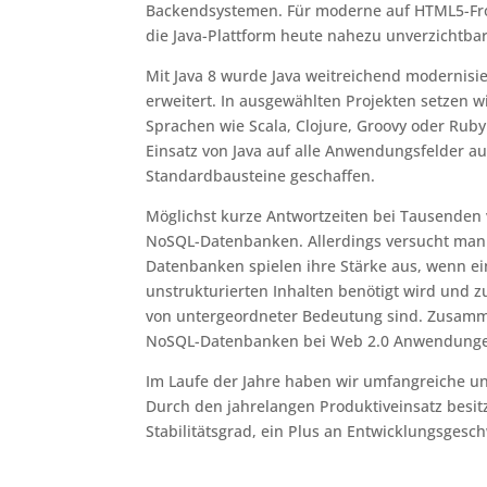
Backendsystemen. Für moderne auf HTML5-Front
die Java-Plattform heute nahezu unverzichtbar
Mit Java 8 wurde Java weitreichend modernisi
erweitert. In ausgewählten Projekten setzen 
Sprachen wie Scala, Clojure, Groovy oder Ruby.
Einsatz von Java auf alle Anwendungsfelder a
Standardbausteine geschaffen.
Möglichst kurze Antwortzeiten bei Tausenden 
NoSQL-Datenbanken. Allerdings versucht man e
Datenbanken spielen ihre Stärke aus, wenn e
unstrukturierten Inhalten benötigt wird und z
von untergeordneter Bedeutung sind. Zusammen
NoSQL-Datenbanken bei Web 2.0 Anwendungen 
Im Laufe der Jahre haben wir umfangreiche u
Durch den jahrelangen Produktiveinsatz besit
Stabilitätsgrad, ein Plus an Entwicklungsgesc